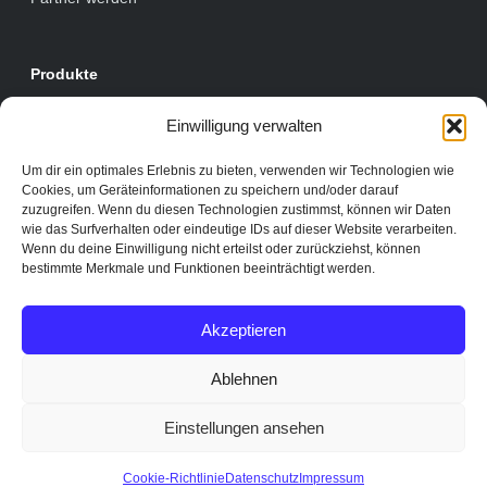
Produkte
E-Rechnung
Einwilligung verwalten
Prozesse & Apps
Um dir ein optimales Erlebnis zu bieten, verwenden wir Technologien wie
Module
Cookies, um Geräteinformationen zu speichern und/oder darauf
zuzugreifen. Wenn du diesen Technologien zustimmst, können wir Daten
wie das Surfverhalten oder eindeutige IDs auf dieser Website verarbeiten.
Wenn du deine Einwilligung nicht erteilst oder zurückziehst, können
Rechtliches
bestimmte Merkmale und Funktionen beeinträchtigt werden.
Datenschutz
Impressum
Akzeptieren
Ablehnen
Einstellungen ansehen
© 2026 inoxision
Knowledge Center für Archivierung und Digitalisierung
Cookie-Richtlinie
Datenschutz
Impressum