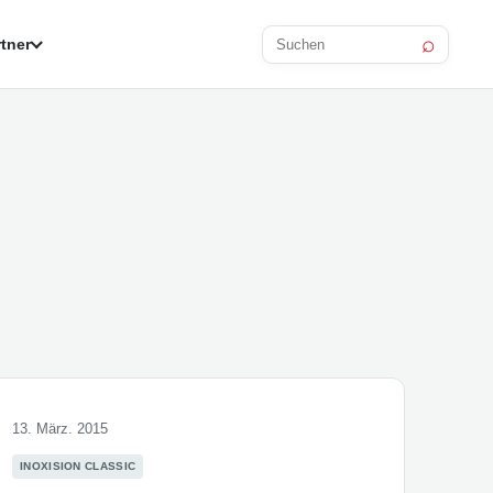
⌕
tner
Beitrag
suchen
13. März. 2015
INOXISION CLASSIC