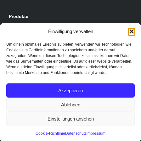
Produkte
E-Rechnung
Einwilligung verwalten
Prozesse & Apps
Um dir ein optimales Erlebnis zu bieten, verwenden wir Technologien wie
Module
Cookies, um Geräteinformationen zu speichern und/oder darauf
zuzugreifen. Wenn du diesen Technologien zustimmst, können wir Daten
wie das Surfverhalten oder eindeutige IDs auf dieser Website verarbeiten.
Wenn du deine Einwilligung nicht erteilst oder zurückziehst, können
Rechtliches
bestimmte Merkmale und Funktionen beeinträchtigt werden.
Datenschutz
Impressum
Akzeptieren
Ablehnen
Einstellungen ansehen
© 2026 inoxision
Knowledge Center für Archivierung und Digitalisierung
Cookie-Richtlinie
Datenschutz
Impressum