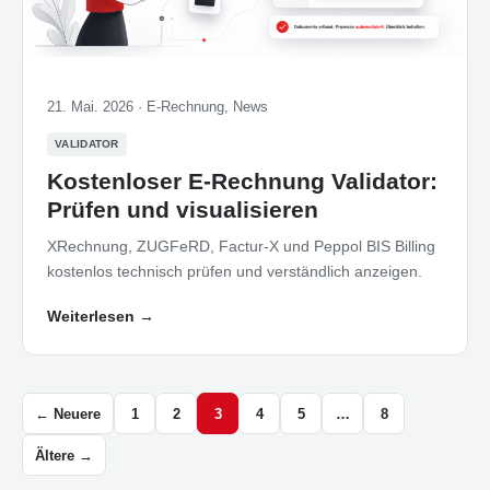
21. Mai. 2026 ·
E-Rechnung
,
News
VALIDATOR
Kostenloser E-Rechnung Validator:
Prüfen und visualisieren
XRechnung, ZUGFeRD, Factur-X und Peppol BIS Billing
kostenlos technisch prüfen und verständlich anzeigen.
Weiterlesen
→
← Neuere
1
2
3
4
5
…
8
Ältere →